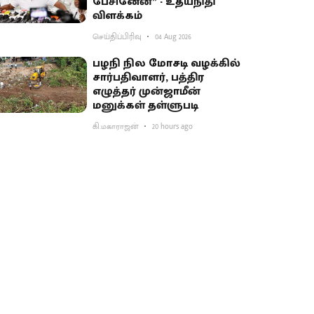
பேசினேன்” - உதயநிதி
விளக்கம்
செய்திப்பிரிவு
04 Aug 2026
பழநி நில மோசடி வழக்கில்
சார்பதிவாளர், பத்திர
எழுத்தர் முன்ஜாமீன்
மனுக்கள் தள்ளுபடி
கி.மகாராஜன்
20 hours ago