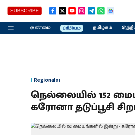
SUBSCRIBE
அண்மை
தமிழகம்
இந்தி
ப்ரீமியம்
Regional01
நெல்லையில் 152 மைய
கரோனா தடுப்பூசி சிறப்