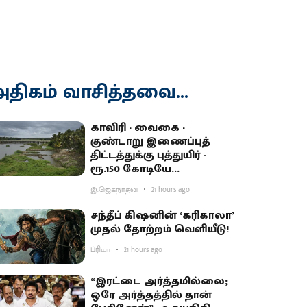
திகம் வாசித்தவை...
காவிரி - வைகை -
குண்டாறு இணைப்புத்
திட்டத்துக்கு புத்துயிர் -
ரூ.150 கோடியே
ஒதுக்கியதால் விவசாயிகள்
இ.ஜெகநாதன்
21 hours ago
ஏமாற்றம்
சந்தீப் கிஷனின் ‘கரிகாலா’
முதல் தோற்றம் வெளியீடு!
ப்ரியா
21 hours ago
“இரட்டை அர்த்தமில்லை;
ஒரே அர்த்தத்தில் தான்