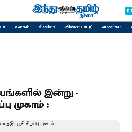
E-
யா
உலகம்
சினிமா
விளையாட்டு
வணிகம்
ங்களில் இன்று -
பு முகாம் :