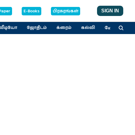
Paper
E-Books
பிரசுரங்கள்
SIGN IN
மேலும்
வீடியோ
ஜோதிடம்
க்ரைம்
கல்வி