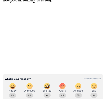
மகிழ்ச்சியடைந்துள்ளனர்.