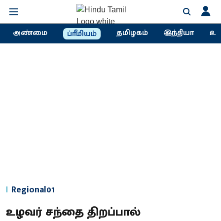
அண்மை
தமிழகம்
இந்தியா
உல
ப்ரீமியம்
Regional01
உழவர் சந்தை திறப்பால்