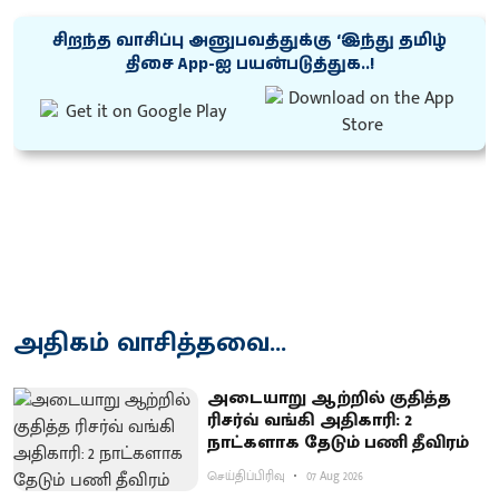
சிறந்த வாசிப்பு அனுபவத்துக்கு ‘இந்து தமிழ்
திசை App-ஐ பயன்படுத்துக..!
அதிகம் வாசித்தவை...
அடையாறு ஆற்றில் குதித்த
ரிசர்வ் வங்கி அதிகாரி: 2
நாட்களாக தேடும் பணி தீவிரம்
செய்திப்பிரிவு
07 Aug 2026