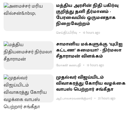
மத்திய அரசின் நிதி பகிர்வு
குறித்து தனி தீர்மானம் -
பேரவையில் ஒருமனதாக
நிறைவேற்றம்
செய்திப்பிரிவு
19 hours ago
சாமானிய மக்களுக்கு ‘யுபிஐ
கட்டண’ சுமையா? - நிர்மலா
சீதாராமன் விளக்கம்
மோகன் கணபதி
19 hours ago
முதல்வர் விஜய்யிடம்
விவாகரத்து கோரிய வழக்கை
வாபஸ் பெற்றார் சங்கீதா
ஆர்.பாலசரவணக்குமார்
20 hours ago