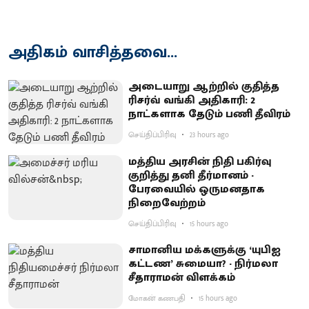
அதிகம் வாசித்தவை...
அடையாறு ஆற்றில் குதித்த
ரிசர்வ் வங்கி அதிகாரி: 2
நாட்களாக தேடும் பணி தீவிரம்
செய்திப்பிரிவு
23 hours ago
மத்திய அரசின் நிதி பகிர்வு
குறித்து தனி தீர்மானம் -
பேரவையில் ஒருமனதாக
நிறைவேற்றம்
செய்திப்பிரிவு
15 hours ago
சாமானிய மக்களுக்கு ‘யுபிஐ
கட்டண’ சுமையா? - நிர்மலா
சீதாராமன் விளக்கம்
மோகன் கணபதி
15 hours ago