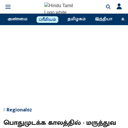
அண்மை
தமிழகம்
இந்தியா
உல
ப்ரீமியம்
Regional02
பொதுமுடக்க காலத்தில் - மருத்துவ